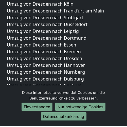
Umzug von Dresden nach Köln
Umzug von Dresden nach Frankfurt am Main
Umzug von Dresden nach Stuttgart
Umzug von Dresden nach Düsseldorf
Umzug von Dresden nach Leipzig
Umzug von Dresden nach Dortmund
Umzug von Dresden nach Essen
Umzug von Dresden nach Bremen
Umzug von Dresden nach Dresden
Umzug von Dresden nach Hannover
Umzug von Dresden nach Nürnberg
Umzug von Dresden nach Duisburg
Umzug von Dresden nach Bochum
Umzug von Dresden nach Wuppertal
Diese Internetseite verwendet Cookies um die
Benutzerfreundlichkeit zu verbessern.
Umzug von Dresden nach Bielefeld
Umzug von Dresden nach Bonn
Einverstanden
Nur notwendige Cookies
Umzug von Dresden nach Münster
Datenschutzerklärung
Internationale-Umzüge