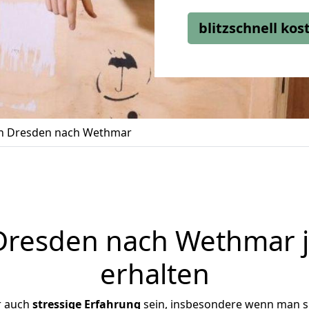
blitzschnell ko
n Dresden nach Wethmar
resden nach Wethmar j
erhalten
r auch
stressige
Erfahrung
sein, insbesondere wenn man s