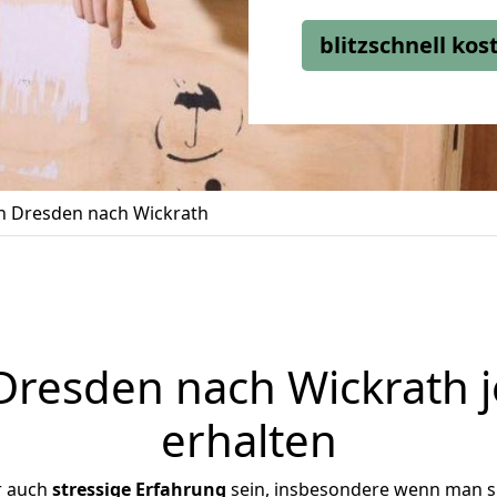
blitzschnell ko
 Dresden nach Wickrath
resden nach Wickrath j
erhalten
r auch
stressige
Erfahrung
sein, insbesondere wenn man s