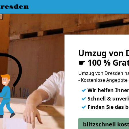
resden
Umzug von D
☛ 100 % Gra
Umzug von Dresden n
- Kostenlose Angebote
✓
Wir helfen Ihne
✓
Schnell & unverb
✓
Finden Sie das 
blitzschnell ko