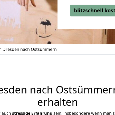
blitzschnell ko
n Dresden nach Ostsümmern
sden nach Ostsümmern
erhalten
r auch
stressige
Erfahrung
sein, insbesondere wenn man s