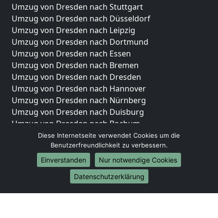
Umzug von Dresden nach Stuttgart
Umzug von Dresden nach Düsseldorf
Umzug von Dresden nach Leipzig
Umzug von Dresden nach Dortmund
Umzug von Dresden nach Essen
Umzug von Dresden nach Bremen
Umzug von Dresden nach Dresden
Umzug von Dresden nach Hannover
Umzug von Dresden nach Nürnberg
Umzug von Dresden nach Duisburg
Umzug von Dresden nach Bochum
Umzug von Dresden nach Wuppertal
Diese Internetseite verwendet Cookies um die
Benutzerfreundlichkeit zu verbessern.
Umzug von Dresden nach Bielefeld
Umzug von Dresden nach Bonn
Einverstanden
Nur notwendige Cookies
Umzug von Dresden nach Münster
Datenschutzerklärung
Internationale-Umzüge
Umzug von Dresden nach Brasilien
Umzug von Dresden nach Brunei Darussalam