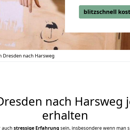
blitzschnell ko
 Dresden nach Harsweg
resden nach Harsweg j
erhalten
r auch
stressige
Erfahrung
sein, insbesondere wenn man s