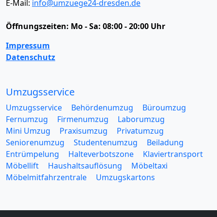
E-Mail:
info@umzuege24-dresden.de
Öffnungszeiten:
Mo - Sa: 08:00 - 20:00 Uhr
Impressum
Datenschutz
Umzugsservice
Umzugsservice
Behördenumzug
Büroumzug
Fernumzug
Firmenumzug
Laborumzug
Mini Umzug
Praxisumzug
Privatumzug
Seniorenumzug
Studentenumzug
Beiladung
Entrümpelung
Halteverbotszone
Klaviertransport
Möbellift
Haushaltsauflösung
Möbeltaxi
Möbelmitfahrzentrale
Umzugskartons