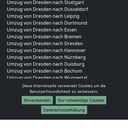
Umzug von Dresden nach Stuttgart
Umzug von Dresden nach Düsseldorf
Umzug von Dresden nach Leipzig
Umzug von Dresden nach Dortmund
Umzug von Dresden nach Essen
Umzug von Dresden nach Bremen
Umzug von Dresden nach Dresden
Umzug von Dresden nach Hannover
Umzug von Dresden nach Nürnberg
Umzug von Dresden nach Duisburg
Umzug von Dresden nach Bochum
Umzug von Dresden nach Wuppertal
Umzug von Dresden nach Bielefeld
Diese Internetseite verwendet Cookies um die
Umzug von Dresden nach Bonn
Benutzerfreundlichkeit zu verbessern.
Umzug von Dresden nach Münster
Einverstanden
Nur notwendige Cookies
Internationale-Umzüge
Datenschutzerklärung
Umzug von Dresden nach Brasilien
Umzug von Dresden nach Brunei Darussalam