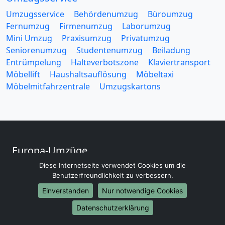
Umzugsservice
Behördenumzug
Büroumzug
Fernumzug
Firmenumzug
Laborumzug
Mini Umzug
Praxisumzug
Privatumzug
Seniorenumzug
Studentenumzug
Beiladung
Entrümpelung
Halteverbotszone
Klaviertransport
Möbellift
Haushaltsauflösung
Möbeltaxi
Möbelmitfahrzentrale
Umzugskartons
Europa-Umzüge
Diese Internetseite verwendet Cookies um die
Umzug von Dresden nach Belarus
Benutzerfreundlichkeit zu verbessern.
Umzug von Dresden nach Belgien
Umzug von Dresden nach Bulgarien
Einverstanden
Nur notwendige Cookies
Umzug von Dresden nach Dänemark
Datenschutzerklärung
Umzug von Dresden nach England