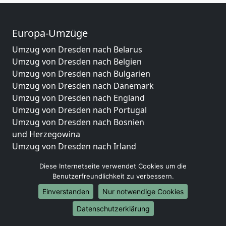
Europa-Umzüge
Umzug von Dresden nach Belarus
Umzug von Dresden nach Belgien
Umzug von Dresden nach Bulgarien
Umzug von Dresden nach Dänemark
Umzug von Dresden nach England
Umzug von Dresden nach Portugal
Umzug von Dresden nach Bosnien
und Herzegowina
Umzug von Dresden nach Irland
Umzug von Dresden nach Lettland
Diese Internetseite verwendet Cookies um die
Umzug von Dresden nach Zypern
Benutzerfreundlichkeit zu verbessern.
Umzug von Dresden nach Kroatien
Einverstanden
Nur notwendige Cookies
Umzug von Dresden nach Estland
Umzug von Dresden nach Finnland
Datenschutzerklärung
Umzug von Dresden nach Frankreich