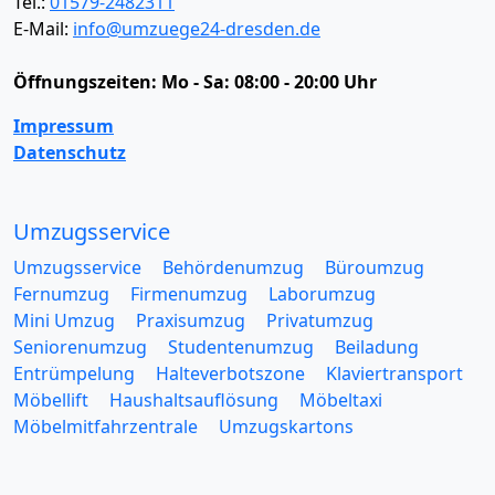
Tel.:
01579-2482311
E-Mail:
info@umzuege24-dresden.de
Öffnungszeiten:
Mo - Sa: 08:00 - 20:00 Uhr
Impressum
Datenschutz
Umzugsservice
Umzugsservice
Behördenumzug
Büroumzug
Fernumzug
Firmenumzug
Laborumzug
Mini Umzug
Praxisumzug
Privatumzug
Seniorenumzug
Studentenumzug
Beiladung
Entrümpelung
Halteverbotszone
Klaviertransport
Möbellift
Haushaltsauflösung
Möbeltaxi
Möbelmitfahrzentrale
Umzugskartons