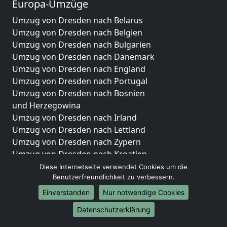
Europa-Umzüge
Umzug von Dresden nach Belarus
Umzug von Dresden nach Belgien
Umzug von Dresden nach Bulgarien
Umzug von Dresden nach Dänemark
Umzug von Dresden nach England
Umzug von Dresden nach Portugal
Umzug von Dresden nach Bosnien
und Herzegowina
Umzug von Dresden nach Irland
Umzug von Dresden nach Lettland
Umzug von Dresden nach Zypern
Umzug von Dresden nach Kroatien
Umzug von Dresden nach Estland
Diese Internetseite verwendet Cookies um die
Benutzerfreundlichkeit zu verbessern.
Umzug von Dresden nach Finnland
Umzug von Dresden nach Frankreich
Einverstanden
Nur notwendige Cookies
Umzug von Dresden nach Griechenland
Datenschutzerklärung
Umzug von Dresden nach Italien