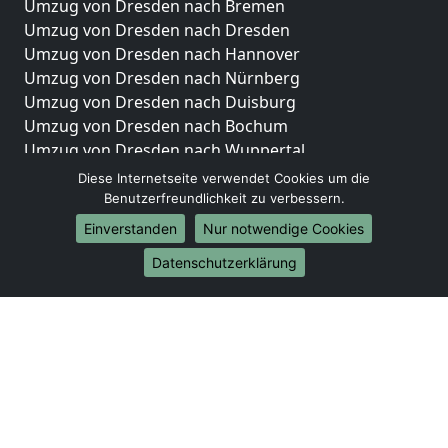
Umzug von Dresden nach Bremen
Umzug von Dresden nach Dresden
Umzug von Dresden nach Hannover
Umzug von Dresden nach Nürnberg
Umzug von Dresden nach Duisburg
Umzug von Dresden nach Bochum
Umzug von Dresden nach Wuppertal
Umzug von Dresden nach Bielefeld
Diese Internetseite verwendet Cookies um die
Umzug von Dresden nach Bonn
Benutzerfreundlichkeit zu verbessern.
Umzug von Dresden nach Münster
Einverstanden
Nur notwendige Cookies
Internationale-Umzüge
Datenschutzerklärung
Umzug von Dresden nach Brasilien
Umzug von Dresden nach Brunei Darussalam
Umzug von Dresden nach Burkina Faso
Umzug von Dresden nach Burundi
Umzug von Dresden nach Chile
Umzug von Dresden nach China
Umzug von Dresden nach Cookinseln