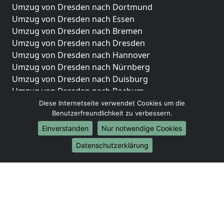
Umzug von Dresden nach Dortmund
Umzug von Dresden nach Essen
Umzug von Dresden nach Bremen
Umzug von Dresden nach Dresden
Umzug von Dresden nach Hannover
Umzug von Dresden nach Nürnberg
Umzug von Dresden nach Duisburg
Umzug von Dresden nach Bochum
Umzug von Dresden nach Wuppertal
Diese Internetseite verwendet Cookies um die
Benutzerfreundlichkeit zu verbessern.
Umzug von Dresden nach Bielefeld
Umzug von Dresden nach Bonn
Einverstanden
Nur notwendige Cookies
Umzug von Dresden nach Münster
Datenschutzerklärung
Internationale-Umzüge
Umzug von Dresden nach Brasilien
Umzug von Dresden nach Brunei Darussalam
Umzug von Dresden nach Burkina Faso
Umzug von Dresden nach Burundi
Umzug von Dresden nach Chile