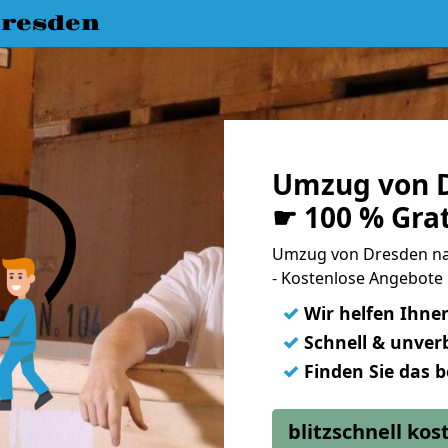
resden
Umzug von D
☛ 100 % Gra
Umzug von Dresden na
- Kostenlose Angebote
✓
Wir helfen Ihne
✓
Schnell & unverb
✓
Finden Sie das 
blitzschnell ko