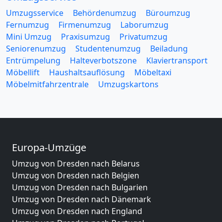
Umzugsservice
Behördenumzug
Büroumzug
Fernumzug
Firmenumzug
Laborumzug
Mini Umzug
Praxisumzug
Privatumzug
Seniorenumzug
Studentenumzug
Beiladung
Entrümpelung
Halteverbotszone
Klaviertransport
Möbellift
Haushaltsauflösung
Möbeltaxi
Möbelmitfahrzentrale
Umzugskartons
Europa-Umzüge
Umzug von Dresden nach Belarus
Umzug von Dresden nach Belgien
Umzug von Dresden nach Bulgarien
Umzug von Dresden nach Dänemark
Umzug von Dresden nach England