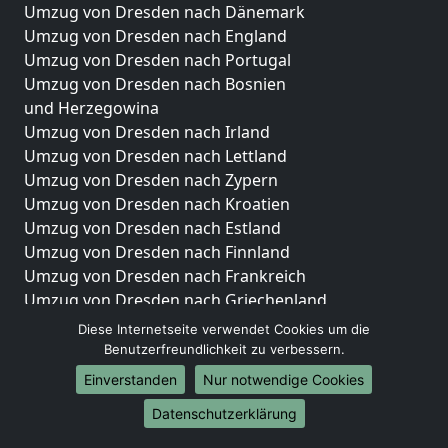
Umzug von Dresden nach Dänemark
Umzug von Dresden nach England
Umzug von Dresden nach Portugal
Umzug von Dresden nach Bosnien
und Herzegowina
Umzug von Dresden nach Irland
Umzug von Dresden nach Lettland
Umzug von Dresden nach Zypern
Umzug von Dresden nach Kroatien
Umzug von Dresden nach Estland
Umzug von Dresden nach Finnland
Umzug von Dresden nach Frankreich
Umzug von Dresden nach Griechenland
Umzug von Dresden nach Italien
Diese Internetseite verwendet Cookies um die
Umzug von Dresden nach Liechtenstein
Benutzerfreundlichkeit zu verbessern.
Umzug von Dresden nach Luxemburg
Einverstanden
Nur notwendige Cookies
Umzug von Dresden nach Niederlande
Datenschutzerklärung
Umzug von Dresden nach Norwegen