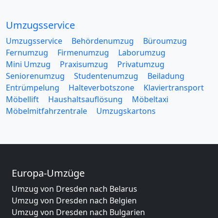
Umzugsservice
Umzugsservice
Behördenumzug
Büroumzug
Fernumzug
Firmenumzug
Laborumzug
Mini Umzug
Praxisumzug
Privatumzug
Seniorenumzug
Studentenumzug
Beiladung
Entrümpelung
Halteverbotszone
Klaviertransport
Möbellift
Haushaltsauflösung
Möbeltaxi
Möbelmitfahrzentrale
Umzugskartons
Europa-Umzüge
Umzug von Dresden nach Belarus
Umzug von Dresden nach Belgien
Umzug von Dresden nach Bulgarien